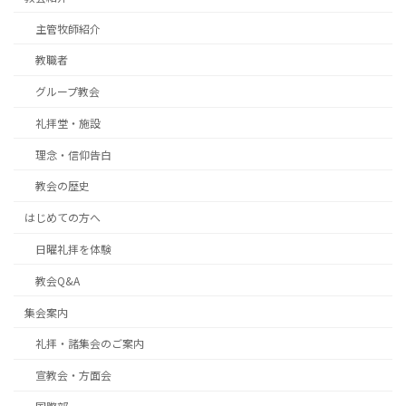
主管牧師紹介
教職者
グループ教会
礼拝堂・施設
理念・信仰告白
教会の歴史
はじめての方へ
日曜礼拝を体験
教会Q&A
集会案内
礼拝・諸集会のご案内
宣教会・方面会