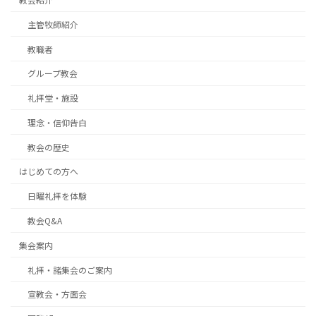
主管牧師紹介
教職者
グループ教会
礼拝堂・施設
理念・信仰告白
教会の歴史
はじめての方へ
日曜礼拝を体験
教会Q&A
集会案内
礼拝・諸集会のご案内
宣教会・方面会