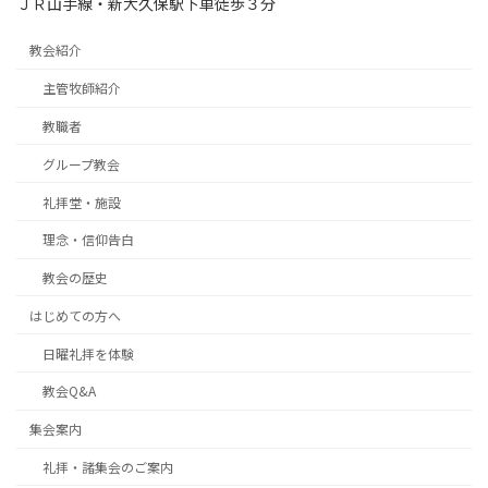
ＪＲ山手線・新大久保駅下車徒歩３分
教会紹介
主管牧師紹介
教職者
グループ教会
礼拝堂・施設
理念・信仰告白
教会の歴史
はじめての方へ
日曜礼拝を体験
教会Q&A
集会案内
礼拝・諸集会のご案内