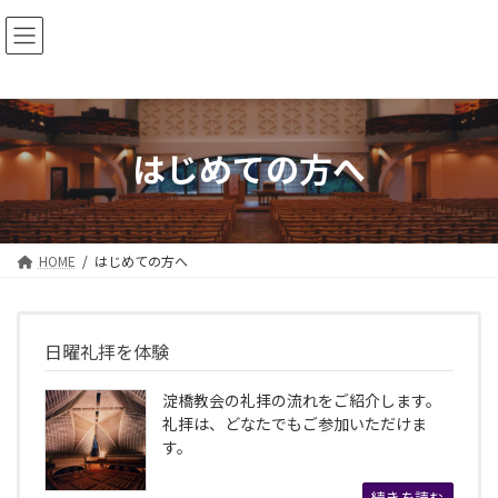
コ
ナ
ン
ビ
テ
ゲ
ン
ー
ツ
シ
へ
ョ
ス
ン
はじめての方へ
キ
に
ッ
移
プ
動
HOME
はじめての方へ
日曜礼拝を体験
淀橋教会の礼拝の流れをご紹介します。
礼拝は、どなたでもご参加いただけま
す。
続きを読む