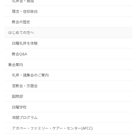
礼拝堂・施設
理念・信仰告白
教会の歴史
はじめての方へ
日曜礼拝を体験
教会Q&A
集会案内
礼拝・諸集会のご案内
宣教会・方面会
国際部
日曜学校
年間プログラム
アガペー・ファミリー・ケアー・センター(AFCC)