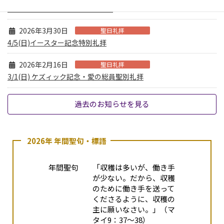
第63回首都圏イースターのつどい
2026年3月30日
聖日礼拝
4/5(日)イースター記念特別礼拝
2026年2月16日
聖日礼拝
3/1(日) ケズィック記念・愛の総員聖別礼拝
過去のお知らせを見る
2026年 年間聖句・標語
年間聖句
「収穫は多いが、働き手
が少ない。だから、収穫
のために働き手を送って
くださるように、収穫の
主に願いなさい。」（マ
タイ9：37～38）