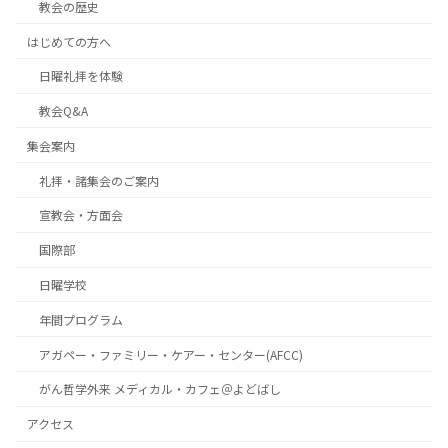
教会の歴史
はじめての方へ
日曜礼拝を体験
教会Q&A
集会案内
礼拝・諸集会のご案内
宣教会・方面会
国際部
日曜学校
年間プログラム
アガペー・ファミリー・ケアー・センター(AFCC)
がん哲学外来 メディカル・カフェ＠よどばし
アクセス