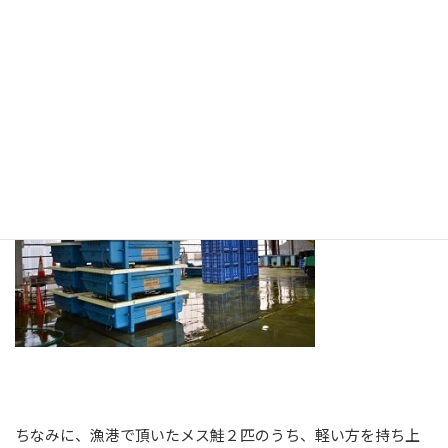
の定置網や船や漁港などを支援しているFIDRの代表の一人
が、アガペーCGNの代表でもあるので、大槌に行くときには毎
回のように港に行くようにしていますが、大漁だとやはりう
れしいです。ちなみに、８千匹だと左の巨大容器がメス鮭で
２０ケース、右の巨大ケースがオス鮭で２０ケース分ほどの量
だそうです。
ちなみに、漁港で頂いたメス鮭２匹のうち、軽い方を持ち上