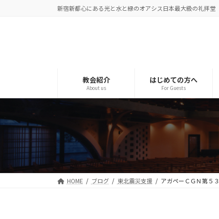
コ
ナ
新宿新都心にある光と水と緑のオアシス日本最大級の礼拝堂
ン
ビ
テ
ゲ
ン
ー
ツ
シ
へ
ョ
ス
ン
教会紹介
はじめての方へ
About us
For Guests
キ
に
ッ
移
プ
動
HOME
ブログ
東北震災支援
アガペーＣＧＮ第５３次