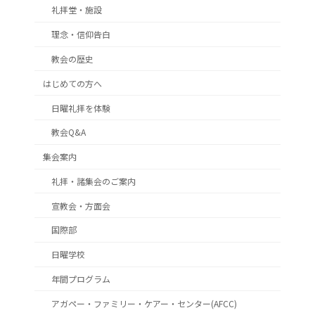
礼拝堂・施設
理念・信仰告白
教会の歴史
はじめての方へ
日曜礼拝を体験
教会Q&A
集会案内
礼拝・諸集会のご案内
宣教会・方面会
国際部
日曜学校
年間プログラム
アガペー・ファミリー・ケアー・センター(AFCC)