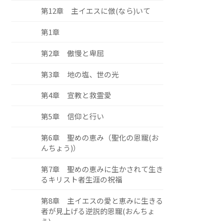
第12章 主イエスに倣(なら)いて
第1章
第2章 傲慢と卑屈
第3章 地の塩、世の光
第4章 宣教と救霊愛
第5章 信仰と行い
第6章 聖めの恵み（聖化の恩寵(お
んちょう)）
第7章 聖めの恵みに生かされて生き
るキリスト者生涯の祝福
第8章 主イエスの愛と恵みに生きる
者が見上げる逆説的恩寵(おんちょ