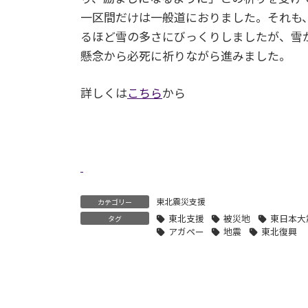
一区間だけは一般道におりました。それも
るほど雪の多さにびっくりしましたが、雪
懸念から必死に祈りながら進みました。
詳しくは
こちら
から
東北震災支援
カテゴリー
東北支援
被災地
東日本大
タグ
アガペー
地震
東北復興