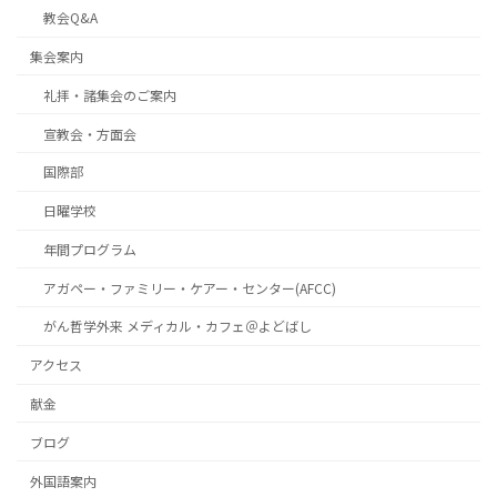
教会Q&A
集会案内
礼拝・諸集会のご案内
宣教会・方面会
国際部
日曜学校
年間プログラム
アガペー・ファミリー・ケアー・センター(AFCC)
がん哲学外来 メディカル・カフェ＠よどばし
アクセス
献金
ブログ
外国語案内