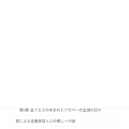
第7章 聖めの恵みに生かされて生きるキリスト者生涯の祝福
第8章 主イエスの愛と恵みに生きる者が見上げる逆説的恩寵
(おんちょう)
第9章 信仰生涯における勝利の秘訣
安らかに心豊かな人生を過ごすための道しるべ
序論
第1章-主と共に歩む生涯への召命と献身
第2章-主と共に歩む生涯の究極の目標
第3章-主と共に歩む生涯の必要性と重要性
第4章-主と共に歩む生涯をどのように築き上げて行くべきか
第5章-主イエスの歩まれたアガペーの生涯の日々
愛による全面受容と心の癒しへの道