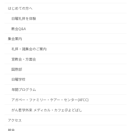
はじめての方へ
日曜礼拝を体験
教会Q&A
集会案内
礼拝・諸集会のご案内
宣教会・方面会
国際部
日曜学校
年間プログラム
アガペー・ファミリー・ケアー・センター(AFCC)
がん哲学外来 メディカル・カフェ＠よどばし
アクセス
献金