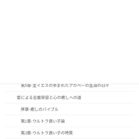
第9章 信仰生涯における勝利の秘訣
安らかに心豊かな人生を過ごすための道しるべ
序論
第1章-主と共に歩む生涯への召命と献身
第2章-主と共に歩む生涯の究極の目標
第3章-主と共に歩む生涯の必要性と重要性
第4章-主と共に歩む生涯をどのように築き上げて行くべきか
第5章-主イエスの歩まれたアガペーの生涯の日々
愛による全面受容と心の癒しへの道
序章-癒しのバイブル
第1章-ウルトラ良い子論
第2章-ウルトラ良い子の特質