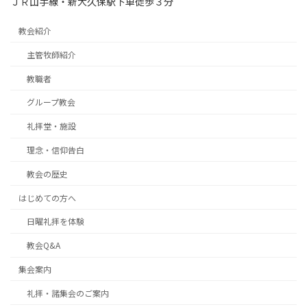
ＪＲ山手線・新大久保駅下車徒歩３分
教会紹介
主管牧師紹介
教職者
グループ教会
礼拝堂・施設
理念・信仰告白
教会の歴史
はじめての方へ
日曜礼拝を体験
教会Q&A
集会案内
礼拝・諸集会のご案内