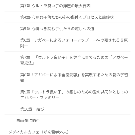
第3章-ウルトラ良い子の抑圧の最大要因
第4章-心病む子供たちの心の傷付くプロセスと諸症状
第5章-心傷つき病む子供たちの癒しへの道
第6章 アガペーによるフォローアップ ―神の嘉される８原
則―
第7章 「ウルトラ良い子」を健全に育てるための「アガペー
育児法」
第8章「アガペーによる全面受容」を実現するための愛の学習
塾
第9章「ウルトラ良い子」の癒しのための愛の共同体としての
アガペー・ファミリー
第10章 結び
自画像に悩む
メディカルカフェ（がん哲学外来）