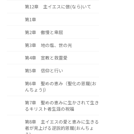
第12章 主イエスに倣(なら)いて
第1章
第2章 傲慢と卑屈
第3章 地の塩、世の光
第4章 宣教と救霊愛
第5章 信仰と行い
第6章 聖めの恵み（聖化の恩寵(お
んちょう)）
第7章 聖めの恵みに生かされて生き
るキリスト者生涯の祝福
第8章 主イエスの愛と恵みに生きる
者が見上げる逆説的恩寵(おんちょ