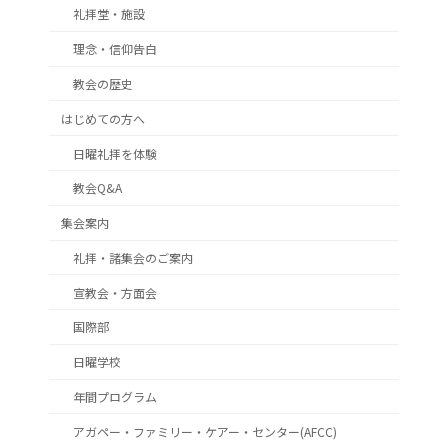
礼拝堂・施設
理念・信仰告白
教会の歴史
はじめての方へ
日曜礼拝を体験
教会Q&A
集会案内
礼拝・諸集会のご案内
宣教会・方面会
国際部
日曜学校
年間プログラム
アガペー・ファミリー・ケアー・センター(AFCC)