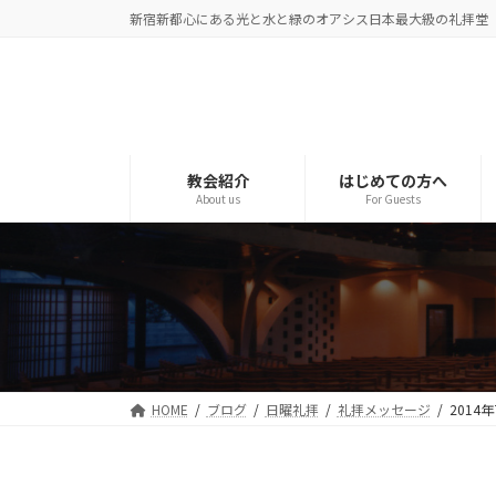
コ
ナ
新宿新都心にある光と水と緑のオアシス日本最大級の礼拝堂
ン
ビ
テ
ゲ
ン
ー
ツ
シ
へ
ョ
ス
ン
教会紹介
はじめての方へ
About us
For Guests
キ
に
ッ
移
プ
動
HOME
ブログ
日曜礼拝
礼拝メッセージ
2014年