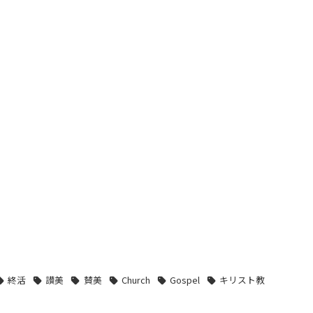
終活
讃美
賛美
Church
Gospel
キリスト教