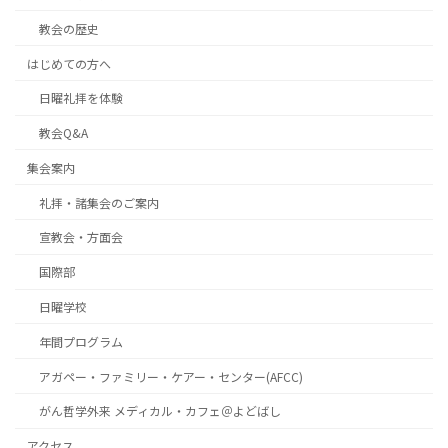
教会の歴史
はじめての方へ
日曜礼拝を体験
教会Q&A
集会案内
礼拝・諸集会のご案内
宣教会・方面会
国際部
日曜学校
年間プログラム
アガペー・ファミリー・ケアー・センター(AFCC)
がん哲学外来 メディカル・カフェ＠よどばし
アクセス