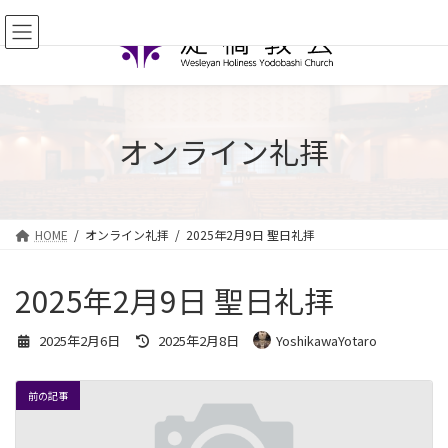
コ
ナ
ン
ビ
テ
ゲ
ン
ー
ツ
シ
へ
ョ
ス
ン
オンライン礼拝
キ
に
ッ
移
プ
動
HOME
オンライン礼拝
2025年2月9日 聖日礼拝
2025年2月9日 聖日礼拝
最
2025年2月6日
2025年2月8日
YoshikawaYotaro
終
更
新
前の記事
日
時