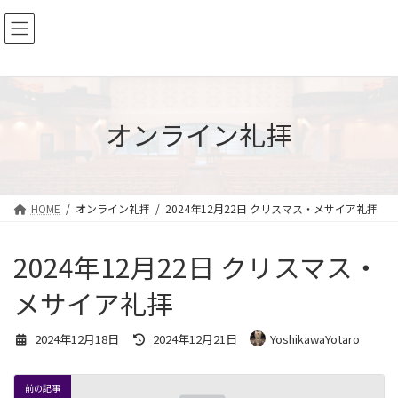
コ
ナ
ン
ビ
テ
ゲ
ン
ー
ツ
シ
へ
ョ
ス
ン
オンライン礼拝
キ
に
ッ
移
プ
動
HOME
オンライン礼拝
2024年12月22日 クリスマス・メサイア礼拝
2024年12月22日 クリスマス・
メサイア礼拝
最
2024年12月18日
2024年12月21日
YoshikawaYotaro
終
更
新
前の記事