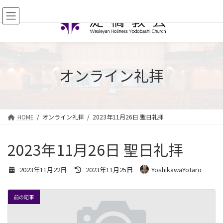
コ
ナ
ン
ビ
テ
ゲ
ン
ー
ツ
シ
へ
ョ
ス
ン
オンライン礼拝
キ
に
ッ
移
プ
動
HOME
オンライン礼拝
2023年11月26日 聖日礼拝
2023年11月26日 聖日礼拝
最
2023年11月22日
2023年11月25日
YoshikawaYotaro
終
更
新
前の記事
日
時