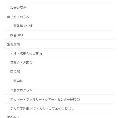
教会の歴史
はじめての方へ
日曜礼拝を体験
教会Q&A
集会案内
礼拝・諸集会のご案内
宣教会・方面会
国際部
日曜学校
年間プログラム
アガペー・ファミリー・ケアー・センター(AFCC)
がん哲学外来 メディカル・カフェ＠よどばし
アクセス