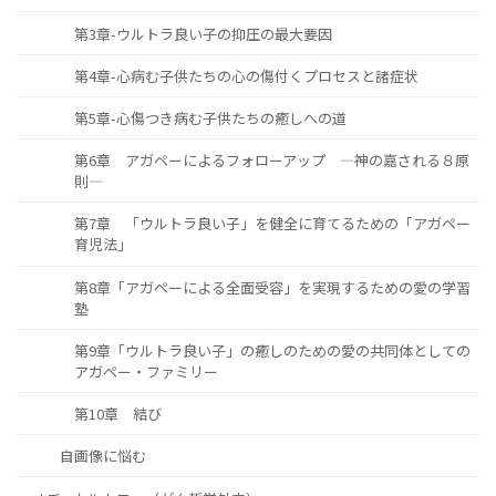
第3章-ウルトラ良い子の抑圧の最大要因
第4章-心病む子供たちの心の傷付くプロセスと諸症状
第5章-心傷つき病む子供たちの癒しへの道
第6章 アガペーによるフォローアップ ―神の嘉される８原
則―
第7章 「ウルトラ良い子」を健全に育てるための「アガペー
育児法」
第8章「アガペーによる全面受容」を実現するための愛の学習
塾
第9章「ウルトラ良い子」の癒しのための愛の共同体としての
アガペー・ファミリー
第10章 結び
自画像に悩む