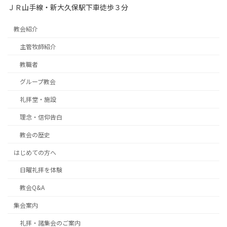
ＪＲ山手線・新大久保駅下車徒歩３分
教会紹介
主管牧師紹介
教職者
グループ教会
礼拝堂・施設
理念・信仰告白
教会の歴史
はじめての方へ
日曜礼拝を体験
教会Q&A
集会案内
礼拝・諸集会のご案内