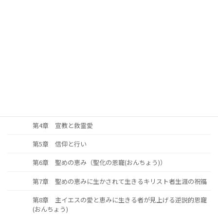
第10章 アガペー共同体である教会の祝福の鍵
第11章 全き愛を追い求めて生きよう
第12章 主イエスに倣(なら)いて
第1章
第2章 傲慢と卑屈
第3章 地の塩、世の光
第4章 宣教と救霊愛
第5章 信仰と行い
第6章 聖めの恵み（聖化の恩寵(おんちょう)）
第7章 聖めの恵みに生かされて生きるキリスト者生涯の祝福
第8章 主イエスの愛と恵みに生きる者が見上げる逆説的恩寵
(おんちょう)