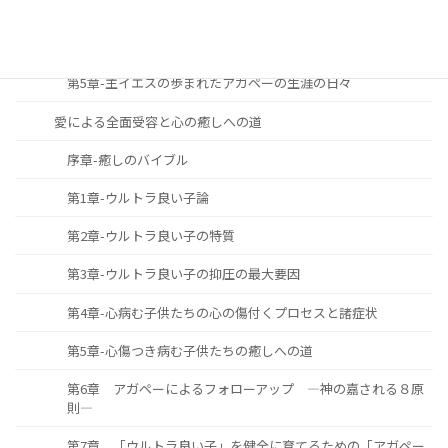
第3章-主と共に歩む生涯の必要性と重要性
第4章-主と共に歩む生涯をどのように築き上げて行くべきか
第5章-主イエスの歩まれたアガペーの生涯の日々
愛による全面受容と心の癒しへの道
序章-癒しのバイブル
第1章-ウルトラ良い子論
第2章-ウルトラ良い子の特質
第3章-ウルトラ良い子の抑圧の最大要因
第4章-心病む子供たちの心の傷付くプロセスと諸症状
第5章-心傷つき病む子供たちの癒しへの道
第6章 アガペーによるフォローアップ ―神の嘉される８原
則―
第7章 「ウルトラ良い子」を健全に育てるための「アガペー