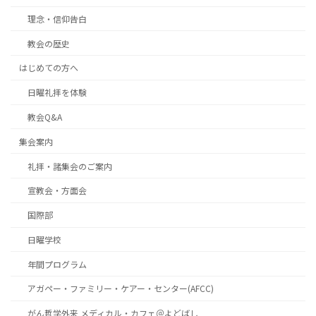
理念・信仰告白
教会の歴史
はじめての方へ
日曜礼拝を体験
教会Q&A
集会案内
礼拝・諸集会のご案内
宣教会・方面会
国際部
日曜学校
年間プログラム
アガペー・ファミリー・ケアー・センター(AFCC)
がん哲学外来 メディカル・カフェ＠よどばし