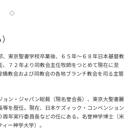
◇
ろ）
部、東京聖書学校卒業後、６５年～６８年日本基督教
任、７２年より同教会主任牧師をつとめて現在に至
淀橋教会および同教会の各地ブランチ教会を司る主管
ジョン・ジャパン総裁（現名誉会長）、東京大聖書展
長等を歴任。現在、日本ケズィック・コンベンション
０周年実行委員長などの任にある。名誉神学博士（米
ティー神学大学）。