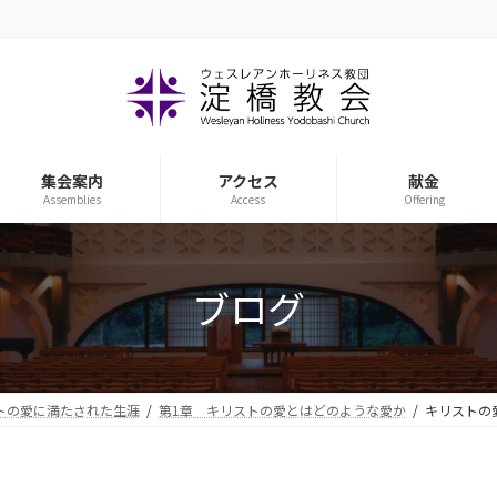
集会案内
アクセス
献金
Assemblies
Access
Offering
ブログ
トの愛に満たされた生涯
第1章 キリストの愛とはどのような愛か
キリストの