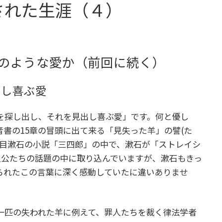
された生涯（４）
どのような愛か（前回に続く）
出し喜ぶ愛
探し出し、それを見出し喜ぶ愛」です。何と優し
書の15章の冒頭に出て来る「見失った羊」の譬(た
)。夏目漱石の小説「三四郎」の中で、漱石が「ストレイシ
人公たちの話題の中に取り込んでいますが、漱石もきっ
られたこの言葉に深く感動していたに違いありませ
一匹の失われた羊に例えて、罪人たちを裁く律法学者