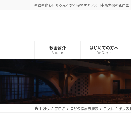
コ
ナ
新宿新都心にある光と水と緑のオアシス日本最大級の礼拝堂
ン
ビ
テ
ゲ
ン
ー
ツ
シ
へ
ョ
ス
ン
教会紹介
はじめての方へ
About us
For Guests
キ
に
ッ
移
プ
動
HOME
ブログ
こいのに庵巻頭言
コラム
キリス