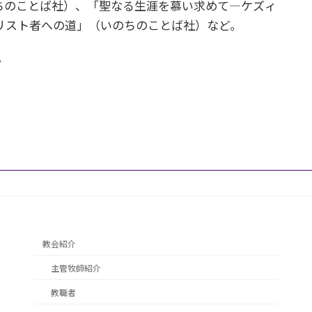
ちのことば社）、「聖なる生涯を慕い求めて―ケズィ
リスト者への道」（いのちのことば社）など。
か
教会紹介
主管牧師紹介
教職者