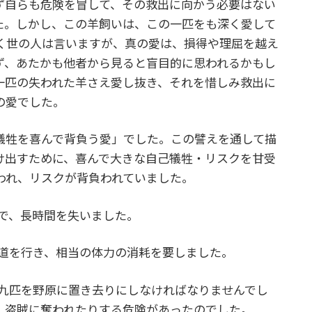
ず自らも危険を冒して、その救出に向かう必要はない
た。しかし、この羊飼いは、この一匹をも深く愛して
く世の人は言いますが、真の愛は、損得や理屈を越え
ず、あたかも他者から見ると盲目的に思われるかもし
一匹の失われた羊さえ愛し抜き、それを惜しみ救出に
の愛でした。
牲を喜んで背負う愛」でした。この譬えを通して描
け出すために、喜んで大きな自己犠牲・リスクを甘受
われ、リスクが背負われていました。
まで、長時間を失いました。
の道を行き、相当の体力の消耗を要しました。
十九匹を野原に置き去りにしなければなりませんでし
、盗賊に奪われたりする危険があったのでした。