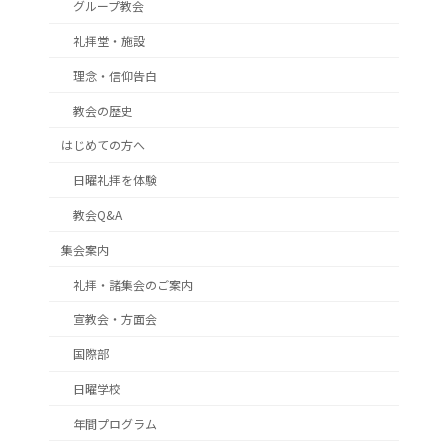
グループ教会
礼拝堂・施設
理念・信仰告白
教会の歴史
はじめての方へ
日曜礼拝を体験
教会Q&A
集会案内
礼拝・諸集会のご案内
宣教会・方面会
国際部
日曜学校
年間プログラム