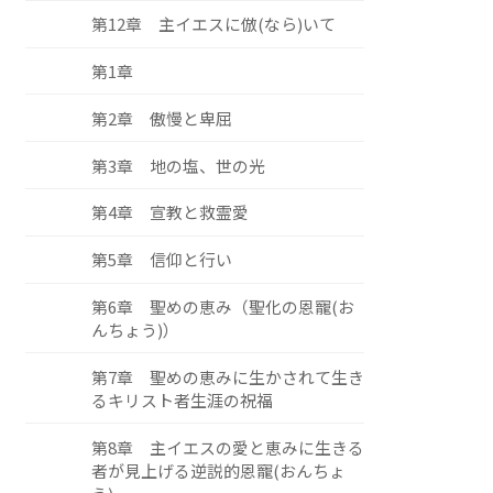
第12章 主イエスに倣(なら)いて
第1章
第2章 傲慢と卑屈
第3章 地の塩、世の光
第4章 宣教と救霊愛
第5章 信仰と行い
第6章 聖めの恵み（聖化の恩寵(お
んちょう)）
第7章 聖めの恵みに生かされて生き
るキリスト者生涯の祝福
第8章 主イエスの愛と恵みに生きる
者が見上げる逆説的恩寵(おんちょ