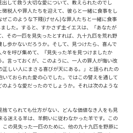
見出して救う大切な愛について、教えられたのでし
た徴税人や罪人たちを迎えて、彼らと一緒に食事をし
ぜこのような下賤(げせん)な罪人たちと一緒に食事
しました。すると、すかさず主イエスは、「あなたが
て、その一匹を見失ったとすれば、九十九匹を荒れ野
捜し歩かないだろうか。そして、見つけたら、喜んで
人々を呼び集めて、『見失った羊を見つけましたか
う。言っておくが、このように、一人の罪人が悔い改
の正しい人にまさる喜びが天にある。」と語られたの
抱いておられた愛の心でした。ではこの譬えを通して
どのような愛だったのでしょうか。それは次のような
捨てられても仕方がない、どんな価値なき人をも見
来る迷える羊は、羊飼いに従わなかった羊です。この
。この見失った一匹のために、他の九十九匹を野原に