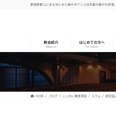
コ
ナ
新宿新都心にある光と水と緑のオアシス日本最大級の礼拝堂
ン
ビ
テ
ゲ
ン
ー
ツ
シ
へ
ョ
ス
ン
教会紹介
はじめての方へ
About us
For Guests
キ
に
ッ
移
プ
動
HOME
ブログ
こいのに庵巻頭言
コラム
信仰生