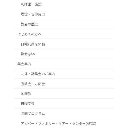
礼拝堂・施設
理念・信仰告白
教会の歴史
はじめての方へ
日曜礼拝を体験
教会Q&A
集会案内
礼拝・諸集会のご案内
宣教会・方面会
国際部
日曜学校
年間プログラム
アガペー・ファミリー・ケアー・センター(AFCC)