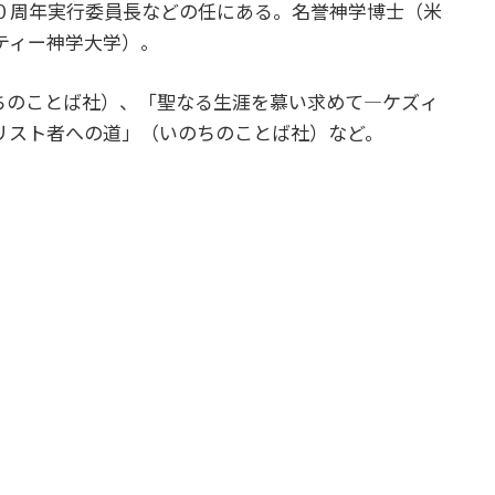
０周年実行委員長などの任にある。名誉神学博士（米
ティー神学大学）。
ちのことば社）、「聖なる生涯を慕い求めて―ケズィ
リスト者への道」（いのちのことば社）など。