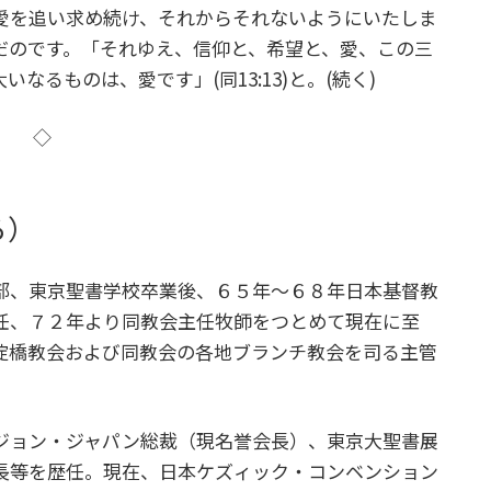
愛を追い求め続け、それからそれないようにいたしま
だのです。「それゆえ、信仰と、希望と、愛、この三
るものは、愛です」(同13:13)と。(続く)
◇
ろ）
部、東京聖書学校卒業後、６５年～６８年日本基督教
任、７２年より同教会主任牧師をつとめて現在に至
淀橋教会および同教会の各地ブランチ教会を司る主管
ジョン・ジャパン総裁（現名誉会長）、東京大聖書展
長等を歴任。現在、日本ケズィック・コンベンション