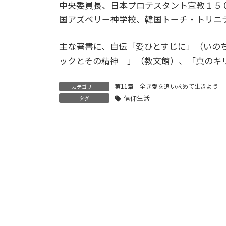
中央委員長、日本プロテスタント宣教１５
国アズベリー神学校、韓国トーチ・トリニ
主な著書に、自伝「愛ひとすじに」（いの
ックとその精神―」（教文館）、「真のキ
第11章 全き愛を追い求めて生きよう
カテゴリー
信仰生活
タグ