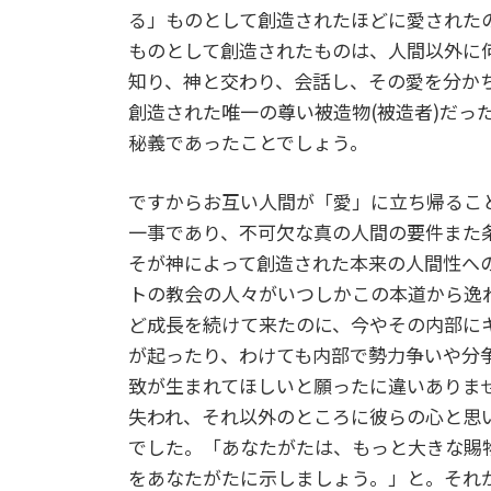
る」ものとして創造されたほどに愛された
ものとして創造されたものは、人間以外に
知り、神と交わり、会話し、その愛を分か
創造された唯一の尊い被造物(被造者)だっ
秘義であったことでしょう。
ですからお互い人間が「愛」に立ち帰るこ
一事であり、不可欠な真の人間の要件また
そが神によって創造された本来の人間性へ
トの教会の人々がいつしかこの本道から逸
ど成長を続けて来たのに、今やその内部に
が起ったり、わけても内部で勢力争いや分
致が生まれてほしいと願ったに違いありま
失われ、それ以外のところに彼らの心と思
でした。「あなたがたは、もっと大きな賜
をあなたがたに示しましょう。」と。それ