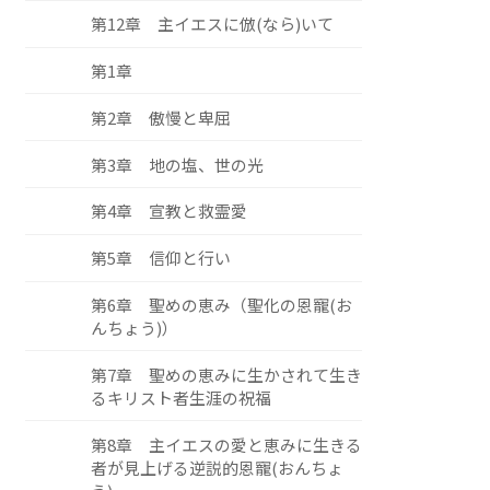
第12章 主イエスに倣(なら)いて
第1章
第2章 傲慢と卑屈
第3章 地の塩、世の光
第4章 宣教と救霊愛
第5章 信仰と行い
第6章 聖めの恵み（聖化の恩寵(お
んちょう)）
第7章 聖めの恵みに生かされて生き
るキリスト者生涯の祝福
第8章 主イエスの愛と恵みに生きる
者が見上げる逆説的恩寵(おんちょ