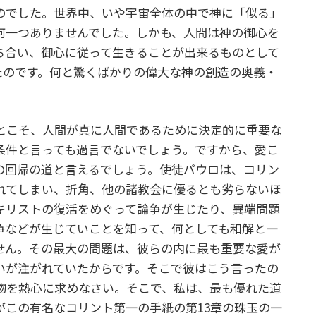
のでした。世界中、いや宇宙全体の中で神に「似る」
何一つありませんでした。しかも、人間は神の御心を
ち合い、御心に従って生きることが出来るものとして
たのです。何と驚くばかりの偉大な神の創造の奥義・
とこそ、人間が真に人間であるために決定的に重要な
条件と言っても過言でないでしょう。ですから、愛こ
の回帰の道と言えるでしょう。使徒パウロは、コリン
れてしまい、折角、他の諸教会に優るとも劣らないほ
キリストの復活をめぐって論争が生じたり、異端問題
争などが生じていことを知って、何としても和解と一
せん。その最大の問題は、彼らの内に最も重要な愛が
いが注がれていたからです。そこで彼はこう言ったの
物を熱心に求めなさい。そこで、私は、最も優れた道
がこの有名なコリント第一の手紙の第13章の珠玉の一