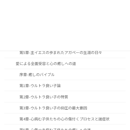
第1章-主と共に歩む生涯への召命と献身
第2章-主と共に歩む生涯の究極の目標
第3章-主と共に歩む生涯の必要性と重要性
第4章-主と共に歩む生涯をどのように築き上げて行くべきか
第5章-主イエスの歩まれたアガペーの生涯の日々
愛による全面受容と心の癒しへの道
序章-癒しのバイブル
第1章-ウルトラ良い子論
第2章-ウルトラ良い子の特質
第3章-ウルトラ良い子の抑圧の最大要因
第4章-心病む子供たちの心の傷付くプロセスと諸症状
第5章-心傷つき病む子供たちの癒しへの道