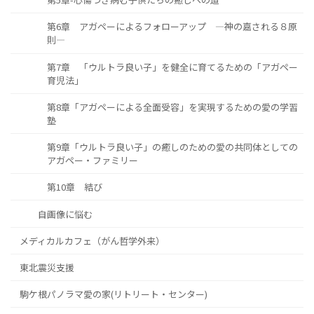
第6章 アガペーによるフォローアップ ―神の嘉される８原
則―
第7章 「ウルトラ良い子」を健全に育てるための「アガペー
育児法」
第8章「アガペーによる全面受容」を実現するための愛の学習
塾
第9章「ウルトラ良い子」の癒しのための愛の共同体としての
アガペー・ファミリー
第10章 結び
自画像に悩む
メディカルカフェ（がん哲学外来）
東北震災支援
駒ケ根パノラマ愛の家(リトリート・センター)