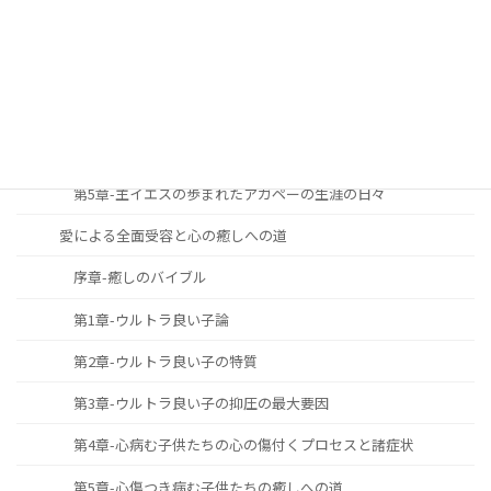
第1章-主と共に歩む生涯への召命と献身
第2章-主と共に歩む生涯の究極の目標
第3章-主と共に歩む生涯の必要性と重要性
第4章-主と共に歩む生涯をどのように築き上げて行くべきか
第5章-主イエスの歩まれたアガペーの生涯の日々
愛による全面受容と心の癒しへの道
序章-癒しのバイブル
第1章-ウルトラ良い子論
第2章-ウルトラ良い子の特質
第3章-ウルトラ良い子の抑圧の最大要因
第4章-心病む子供たちの心の傷付くプロセスと諸症状
第5章-心傷つき病む子供たちの癒しへの道