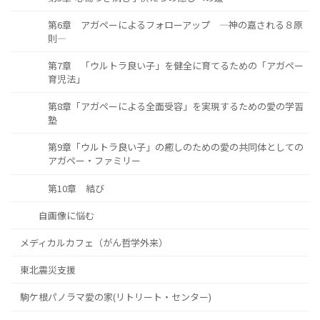
第6章 アガペーによるフォローアップ ―神の嘉される８原
則―
第7章 「ウルトラ良い子」を健全に育てるための「アガペー
育児法」
第8章「アガペーによる全面受容」を実現するための愛の学習
塾
第9章「ウルトラ良い子」の癒しのための愛の共同体としての
アガペー・ファミリー
第10章 結び
自画像に悩む
メディカルカフェ（がん哲学外来）
東北震災支援
駒ケ根パノラマ愛の家(リトリート・センター)