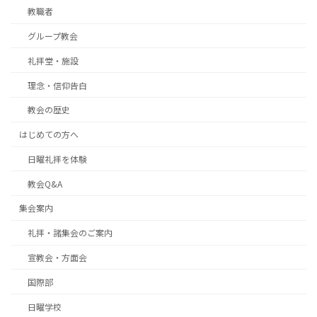
教職者
グループ教会
礼拝堂・施設
理念・信仰告白
教会の歴史
はじめての方へ
日曜礼拝を体験
教会Q&A
集会案内
礼拝・諸集会のご案内
宣教会・方面会
国際部
日曜学校