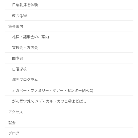
日曜礼拝を体験
教会Q&A
集会案内
礼拝・諸集会のご案内
宣教会・方面会
国際部
日曜学校
年間プログラム
アガペー・ファミリー・ケアー・センター(AFCC)
がん哲学外来 メディカル・カフェ＠よどばし
アクセス
献金
ブログ