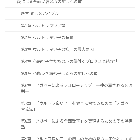
愛による全面受容と心の癒しへの道
序章-癒しのバイブル
第1章-ウルトラ良い子論
第2章-ウルトラ良い子の特質
第3章-ウルトラ良い子の抑圧の最大要因
第4章-心病む子供たちの心の傷付くプロセスと諸症状
第5章-心傷つき病む子供たちの癒しへの道
第6章 アガペーによるフォローアップ ―神の嘉される８原
則―
第7章 「ウルトラ良い子」を健全に育てるための「アガペー
育児法」
第8章「アガペーによる全面受容」を実現するための愛の学習
塾
第9章「ウルトラ良い子」の癒しのための愛の共同体としての