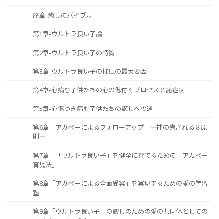
序章-癒しのバイブル
第1章-ウルトラ良い子論
第2章-ウルトラ良い子の特質
第3章-ウルトラ良い子の抑圧の最大要因
第4章-心病む子供たちの心の傷付くプロセスと諸症状
第5章-心傷つき病む子供たちの癒しへの道
第6章 アガペーによるフォローアップ ―神の嘉される８原
則―
第7章 「ウルトラ良い子」を健全に育てるための「アガペー
育児法」
第8章「アガペーによる全面受容」を実現するための愛の学習
塾
第9章「ウルトラ良い子」の癒しのための愛の共同体としての