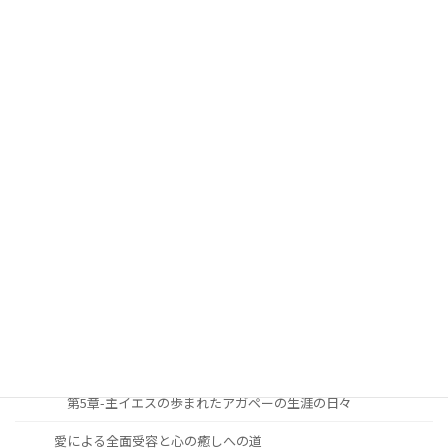
第6章 聖めの恵み（聖化の恩寵(おんちょう)）
第7章 聖めの恵みに生かされて生きるキリスト者生涯の祝福
第8章 主イエスの愛と恵みに生きる者が見上げる逆説的恩寵
(おんちょう)
第9章 信仰生涯における勝利の秘訣
安らかに心豊かな人生を過ごすための道しるべ
序論
第1章-主と共に歩む生涯への召命と献身
第2章-主と共に歩む生涯の究極の目標
第3章-主と共に歩む生涯の必要性と重要性
第4章-主と共に歩む生涯をどのように築き上げて行くべきか
第5章-主イエスの歩まれたアガペーの生涯の日々
愛による全面受容と心の癒しへの道