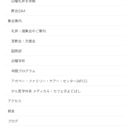
日曜礼拝を体験
教会Q&A
集会案内
礼拝・諸集会のご案内
宣教会・方面会
国際部
日曜学校
年間プログラム
アガペー・ファミリー・ケアー・センター(AFCC)
がん哲学外来 メディカル・カフェ＠よどばし
アクセス
献金
ブログ