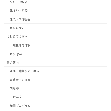
グループ教会
礼拝堂・施設
理念・信仰告白
教会の歴史
はじめての方へ
日曜礼拝を体験
教会Q&A
集会案内
礼拝・諸集会のご案内
宣教会・方面会
国際部
日曜学校
年間プログラム