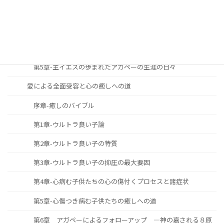
第2章-主と共に歩む生涯の究極の目標
第3章-主と共に歩む生涯の必要性と重要性
第4章-主と共に歩む生涯をどのように築き上げて行くべきか
第5章-主イエスの歩まれたアガペーの生涯の日々
愛による全面受容と心の癒しへの道
序章-癒しのバイブル
第1章-ウルトラ良い子論
第2章-ウルトラ良い子の特質
第3章-ウルトラ良い子の抑圧の最大要因
第4章-心病む子供たちの心の傷付くプロセスと諸症状
第5章-心傷つき病む子供たちの癒しへの道
第6章 アガペーによるフォローアップ ―神の嘉される８原