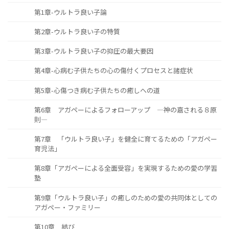
第1章-ウルトラ良い子論
第2章-ウルトラ良い子の特質
第3章-ウルトラ良い子の抑圧の最大要因
第4章-心病む子供たちの心の傷付くプロセスと諸症状
第5章-心傷つき病む子供たちの癒しへの道
第6章 アガペーによるフォローアップ ―神の嘉される８原
則―
第7章 「ウルトラ良い子」を健全に育てるための「アガペー
育児法」
第8章「アガペーによる全面受容」を実現するための愛の学習
塾
第9章「ウルトラ良い子」の癒しのための愛の共同体としての
アガペー・ファミリー
第10章 結び