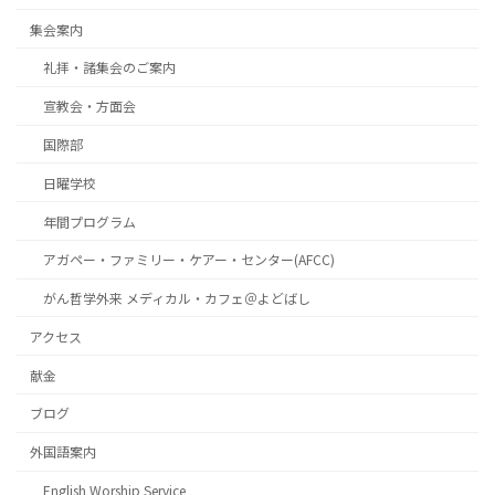
集会案内
礼拝・諸集会のご案内
宣教会・方面会
国際部
日曜学校
年間プログラム
アガペー・ファミリー・ケアー・センター(AFCC)
がん哲学外来 メディカル・カフェ＠よどばし
アクセス
献金
ブログ
外国語案内
English Worship Service