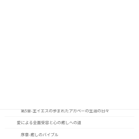
第8章 主イエスの愛と恵みに生きる者が見上げる逆説的恩寵
(おんちょう)
第9章 信仰生涯における勝利の秘訣
安らかに心豊かな人生を過ごすための道しるべ
序論
第1章-主と共に歩む生涯への召命と献身
第2章-主と共に歩む生涯の究極の目標
第3章-主と共に歩む生涯の必要性と重要性
第4章-主と共に歩む生涯をどのように築き上げて行くべきか
第5章-主イエスの歩まれたアガペーの生涯の日々
愛による全面受容と心の癒しへの道
序章-癒しのバイブル