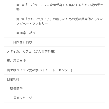
第8章「アガペーによる全面受容」を実現するための愛の学習
塾
第9章「ウルトラ良い子」の癒しのための愛の共同体としての
アガペー・ファミリー
第10章 結び
自画像に悩む
メディカルカフェ（がん哲学外来）
東北震災支援
駒ケ根パノラマ愛の家(リトリート・センター)
日曜礼拝
聖書箇所
礼拝メッセージ