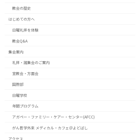
教会の歴史
はじめての方へ
日曜礼拝を体験
教会Q&A
集会案内
礼拝・諸集会のご案内
宣教会・方面会
国際部
日曜学校
年間プログラム
アガペー・ファミリー・ケアー・センター(AFCC)
がん哲学外来 メディカル・カフェ＠よどばし
アクセス