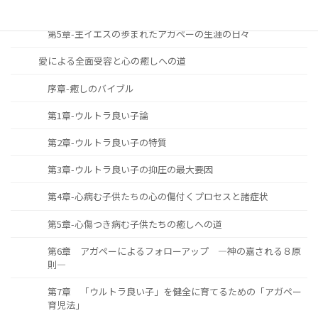
第4章-主と共に歩む生涯をどのように築き上げて行くべきか
第5章-主イエスの歩まれたアガペーの生涯の日々
愛による全面受容と心の癒しへの道
序章-癒しのバイブル
第1章-ウルトラ良い子論
第2章-ウルトラ良い子の特質
第3章-ウルトラ良い子の抑圧の最大要因
第4章-心病む子供たちの心の傷付くプロセスと諸症状
第5章-心傷つき病む子供たちの癒しへの道
第6章 アガペーによるフォローアップ ―神の嘉される８原
則―
第7章 「ウルトラ良い子」を健全に育てるための「アガペー
育児法」