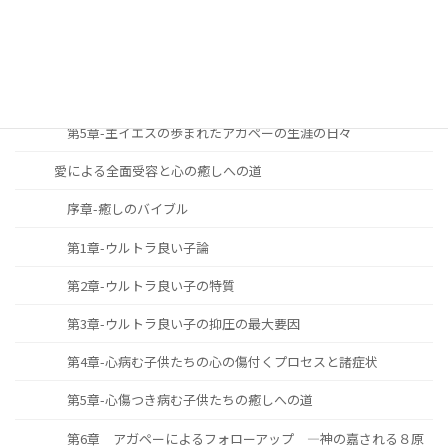
第2章-主と共に歩む生涯の究極の目標
第3章-主と共に歩む生涯の必要性と重要性
第4章-主と共に歩む生涯をどのように築き上げて行くべきか
第5章-主イエスの歩まれたアガペーの生涯の日々
愛による全面受容と心の癒しへの道
序章-癒しのバイブル
第1章-ウルトラ良い子論
第2章-ウルトラ良い子の特質
第3章-ウルトラ良い子の抑圧の最大要因
第4章-心病む子供たちの心の傷付くプロセスと諸症状
第5章-心傷つき病む子供たちの癒しへの道
第6章 アガペーによるフォローアップ ―神の嘉される８原