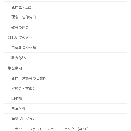
礼拝堂・施設
理念・信仰告白
教会の歴史
はじめての方へ
日曜礼拝を体験
教会Q&A
集会案内
礼拝・諸集会のご案内
宣教会・方面会
国際部
日曜学校
年間プログラム
アガペー・ファミリー・ケアー・センター(AFCC)