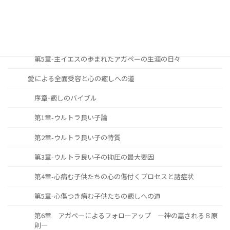
第3章-主と共に歩む生涯の必要性と重要性
第4章-主と共に歩む生涯をどのように築き上げて行くべきか
第5章-主イエスの歩まれたアガペーの生涯の日々
愛による全面受容と心の癒しへの道
序章-癒しのバイブル
第1章-ウルトラ良い子論
第2章-ウルトラ良い子の特質
第3章-ウルトラ良い子の抑圧の最大要因
第4章-心病む子供たちの心の傷付くプロセスと諸症状
第5章-心傷つき病む子供たちの癒しへの道
第6章 アガペーによるフォローアップ ―神の嘉される８原
則―