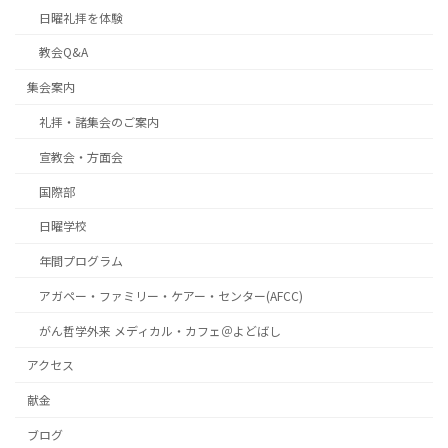
日曜礼拝を体験
教会Q&A
集会案内
礼拝・諸集会のご案内
宣教会・方面会
国際部
日曜学校
年間プログラム
アガペー・ファミリー・ケアー・センター(AFCC)
がん哲学外来 メディカル・カフェ＠よどばし
アクセス
献金
ブログ