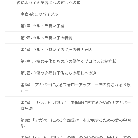
愛による全面受容と心の癒しへの道
序章-癒しのバイブル
第1章-ウルトラ良い子論
第2章-ウルトラ良い子の特質
第3章-ウルトラ良い子の抑圧の最大要因
第4章-心病む子供たちの心の傷付くプロセスと諸症状
第5章-心傷つき病む子供たちの癒しへの道
第6章 アガペーによるフォローアップ ―神の嘉される８原
則―
第7章 「ウルトラ良い子」を健全に育てるための「アガペー
育児法」
第8章「アガペーによる全面受容」を実現するための愛の学習
塾
第9章「ウルトラ良い子」の癒しのための愛の共同体としての