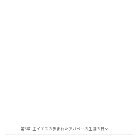
第6章 聖めの恵み（聖化の恩寵(おんちょう)）
第7章 聖めの恵みに生かされて生きるキリスト者生涯の祝福
第8章 主イエスの愛と恵みに生きる者が見上げる逆説的恩寵
(おんちょう)
第9章 信仰生涯における勝利の秘訣
安らかに心豊かな人生を過ごすための道しるべ
序論
第1章-主と共に歩む生涯への召命と献身
第2章-主と共に歩む生涯の究極の目標
第3章-主と共に歩む生涯の必要性と重要性
第4章-主と共に歩む生涯をどのように築き上げて行くべきか
第5章-主イエスの歩まれたアガペーの生涯の日々