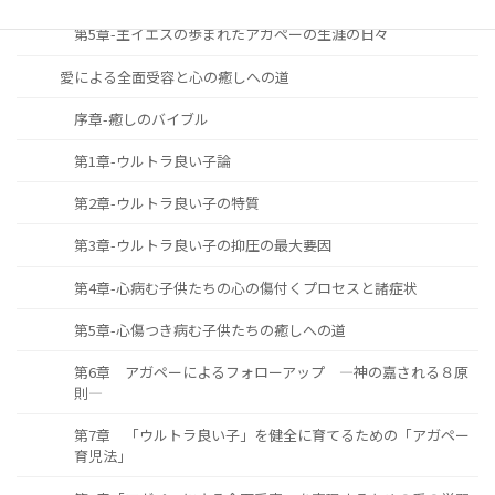
第5章-主イエスの歩まれたアガペーの生涯の日々
愛による全面受容と心の癒しへの道
序章-癒しのバイブル
第1章-ウルトラ良い子論
第2章-ウルトラ良い子の特質
第3章-ウルトラ良い子の抑圧の最大要因
第4章-心病む子供たちの心の傷付くプロセスと諸症状
第5章-心傷つき病む子供たちの癒しへの道
第6章 アガペーによるフォローアップ ―神の嘉される８原
則―
第7章 「ウルトラ良い子」を健全に育てるための「アガペー
育児法」