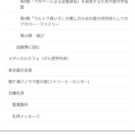
第8章「アガペーによる全面受容」を実現するための愛の学習
塾
第9章「ウルトラ良い子」の癒しのための愛の共同体としての
アガペー・ファミリー
第10章 結び
自画像に悩む
メディカルカフェ（がん哲学外来）
東北震災支援
駒ケ根パノラマ愛の家(リトリート・センター)
日曜礼拝
聖書箇所
礼拝メッセージ