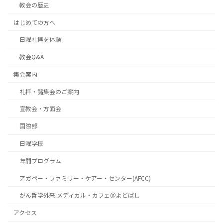
教会の歴史
はじめての方へ
日曜礼拝を体験
教会Q&A
集会案内
礼拝・諸集会のご案内
宣教会・方面会
国際部
日曜学校
年間プログラム
アガペー・ファミリー・ケアー・センター(AFCC)
がん哲学外来 メディカル・カフェ＠よどばし
アクセス