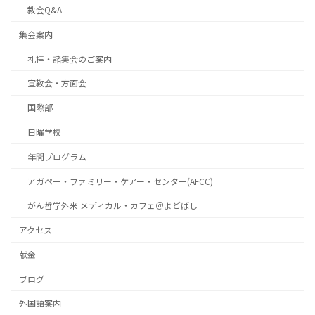
教会Q&A
集会案内
礼拝・諸集会のご案内
宣教会・方面会
国際部
日曜学校
年間プログラム
アガペー・ファミリー・ケアー・センター(AFCC)
がん哲学外来 メディカル・カフェ＠よどばし
アクセス
献金
ブログ
外国語案内