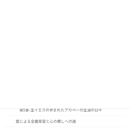
第7章 聖めの恵みに生かされて生きるキリスト者生涯の祝福
第8章 主イエスの愛と恵みに生きる者が見上げる逆説的恩寵
(おんちょう)
第9章 信仰生涯における勝利の秘訣
安らかに心豊かな人生を過ごすための道しるべ
序論
第1章-主と共に歩む生涯への召命と献身
第2章-主と共に歩む生涯の究極の目標
第3章-主と共に歩む生涯の必要性と重要性
第4章-主と共に歩む生涯をどのように築き上げて行くべきか
第5章-主イエスの歩まれたアガペーの生涯の日々
愛による全面受容と心の癒しへの道