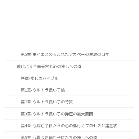
第1章-主と共に歩む生涯への召命と献身
第2章-主と共に歩む生涯の究極の目標
第3章-主と共に歩む生涯の必要性と重要性
第4章-主と共に歩む生涯をどのように築き上げて行くべきか
第5章-主イエスの歩まれたアガペーの生涯の日々
愛による全面受容と心の癒しへの道
序章-癒しのバイブル
第1章-ウルトラ良い子論
第2章-ウルトラ良い子の特質
第3章-ウルトラ良い子の抑圧の最大要因
第4章-心病む子供たちの心の傷付くプロセスと諸症状
第5章-心傷つき病む子供たちの癒しへの道