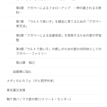
第6章 アガペーによるフォローアップ ―神の嘉される８原
則―
第7章 「ウルトラ良い子」を健全に育てるための「アガペー
育児法」
第8章「アガペーによる全面受容」を実現するための愛の学習
塾
第9章「ウルトラ良い子」の癒しのための愛の共同体としての
アガペー・ファミリー
第10章 結び
自画像に悩む
メディカルカフェ（がん哲学外来）
東北震災支援
駒ケ根パノラマ愛の家(リトリート・センター)